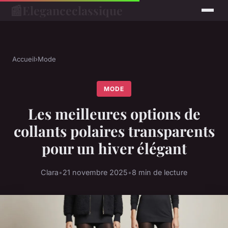
📰
Eleganceclassique
Accueil
›
Mode
MODE
Les meilleures options de
collants polaires transparents
pour un hiver élégant
Clara
•
21 novembre 2025
•
8 min de lecture