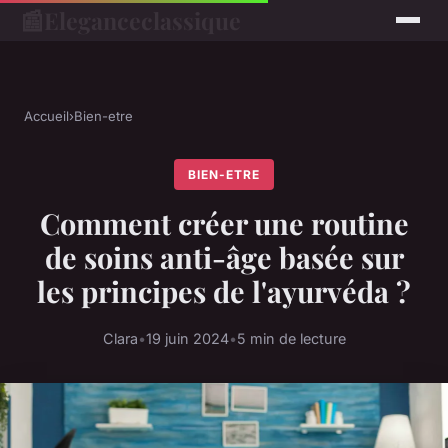
📰
Eleganceclassique
Accueil
›
Bien-etre
BIEN-ETRE
Comment créer une routine
de soins anti-âge basée sur
les principes de l'ayurvéda ?
Clara
•
19 juin 2024
•
5 min de lecture